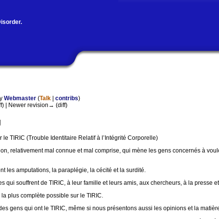
isorder.
by
Webmaster
(
Talk
|
contribs
)
ff) | Newer revision→ (diff)
g
le TIRIC (Trouble Identitaire Relatif à l’Intégrité Corporelle)
ition, relativement mal connue et mal comprise, qui mène les gens concernés à voul
 les amputations, la paraplégie, la cécité et la surdité.
qui souffrent de TIRIC, à leur famille et leurs amis, aux chercheurs, à la presse et
la plus complète possible sur le TIRIC.
 des gens qui ont le TIRIC, même si nous présentons aussi les opinions et la matièr