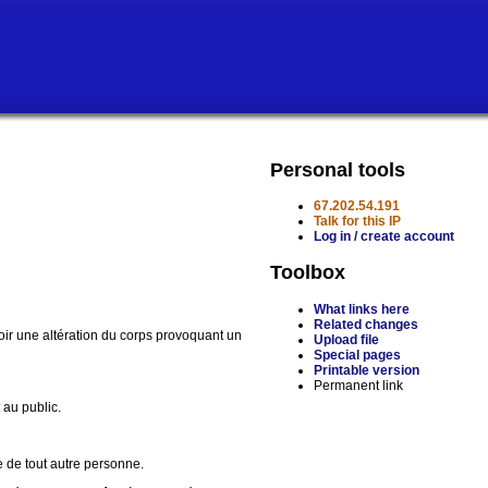
Personal tools
67.202.54.191
Talk for this IP
Log in / create account
Toolbox
What links here
Related changes
oir une altération du corps provoquant un
Upload file
Special pages
Printable version
Permanent link
 au public.
e de tout autre personne.