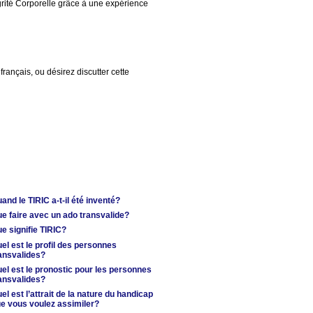
égrité Corporelle grâce à une expérience
rançais, ou désirez discutter cette
and le TIRIC a-t-il été inventé?
e faire avec un ado transvalide?
e signifie TIRIC?
el est le profil des personnes
ansvalides?
el est le pronostic pour les personnes
ansvalides?
el est l’attrait de la nature du handicap
e vous voulez assimiler?