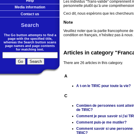
Help
Les individus “Trans-valide” comprennent mi
personnelle plutôt qu’à une compréhension
Media information
Ceci dit, nous espérons que les chercheurs e
Contact us
Note
Search
Veuillez noter que la partie francophone de 
condition en français, n’hésitez pas à nous 
The Go button attempts to find a
page with the specified title,
whereas the Search button scans
page names and page contents
for matching text.
Articles in category "Franc
There are 26 articles in this category.
A
A t-on le TIRIC pour toute la vie?
C
Combien de personnes sont attei
de TIRIC?
Comment je peux savoir si j’ai TI
Comment puis-je me mutiler?
Comment savoir si une personne 
TIRIC?