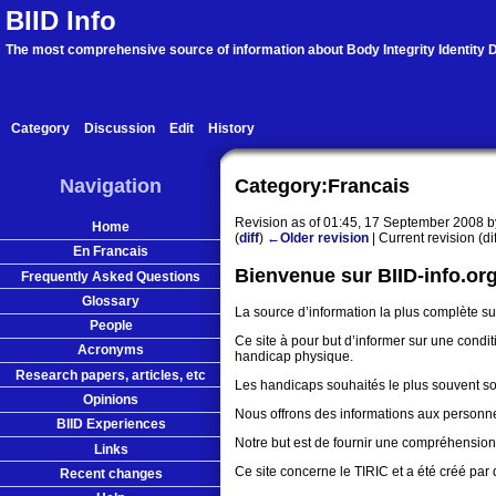
BIID Info
The most comprehensive source of information about Body Integrity Identity D
Category
Discussion
Edit
History
Navigation
Category:Francais
Revision as of 01:45, 17 September 2008 
Home
(
diff
)
←Older revision
| Current revision (di
En Francais
Bienvenue sur BIID-info.or
Frequently Asked Questions
Glossary
La source d’information la plus complète sur 
People
Ce site à pour but d’informer sur une cond
Acronyms
handicap physique.
Research papers, articles, etc
Les handicaps souhaités le plus souvent sont
Opinions
Nous offrons des informations aux personnes 
BIID Experiences
Notre but est de fournir une compréhension 
Links
Ce site concerne le TIRIC et a été créé par
Recent changes