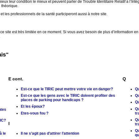
eux leur condition le mieux et peuvent parler de Trouble Identitaire Relatif à l’Int
 théorique.
t les professionnels de la santé participeront aussi à notre site.
ce site est très limitée en ce moment. Si vous avez besoin de plus d’information en f
.
ais"
E cont.
Q
Est-ce que le TIRIC peut mettre votre vie en danger?
Qu
Est-ce que les gens avec le TIRIC doivent profiter des
Qu
places de parking pour handicaps ?
Qu
Et les époux?
Qu
ntes
Etes-vous fou ?
tr
Qu
RIC?
I
tr
Qu
à le
Il ne s’agit pas d’attirer l’attention
qu