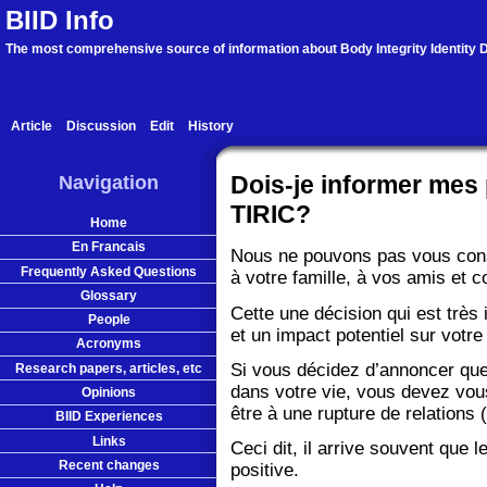
BIID Info
The most comprehensive source of information about Body Integrity Identity D
Article
Discussion
Edit
History
Navigation
Dois-je informer mes p
TIRIC?
Home
En Francais
Nous ne pouvons pas vous conse
Frequently Asked Questions
à votre famille, à vos amis et c
Glossary
Cette une décision qui est trè
People
et un impact potentiel sur votre
Acronyms
Si vous décidez d’annoncer que
Research papers, articles, etc
dans votre vie, vous devez vous 
Opinions
être à une rupture de relations
BIID Experiences
Links
Ceci dit, il arrive souvent que 
Recent changes
positive.